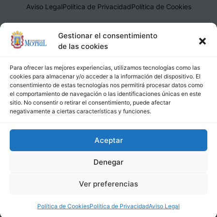
Aviso Legal
Política de Privacidad
Política de Cookies
Ayuntamiento de Motril, Plaza de España, 1, 18600, Motril,
Gestionar el consentimiento
(Granada), CIF: P1814200J, DIR3: L01181400
de las cookies
Para ofrecer las mejores experiencias, utilizamos tecnologías como las
cookies para almacenar y/o acceder a la información del dispositivo. El
consentimiento de estas tecnologías nos permitirá procesar datos como
el comportamiento de navegación o las identificaciones únicas en este
sitio. No consentir o retirar el consentimiento, puede afectar
negativamente a ciertas características y funciones.
Aceptar
Denegar
Ver preferencias
Política de Cookies
Política de Privacidad
Aviso Legal