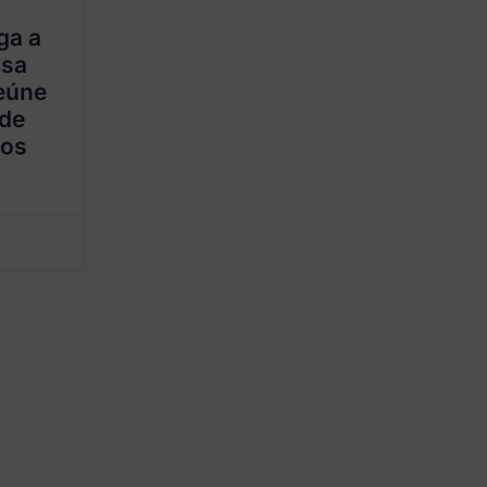
ga a
nsa
eúne
 de
dos